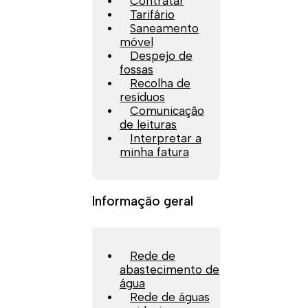
Contratar
Tarifário
Saneamento
móvel
Despejo de
fossas
Recolha de
resíduos
Comunicação
de leituras
Interpretar a
minha fatura
Informação geral
Rede de
abastecimento de
água
Rede de águas