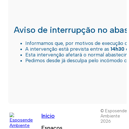
Aviso de interrupção no aba
Informamos que, por motivos de execução de 
A intervenção está prevista entre as
14h30 e
Esta intervenção afetará o normal abastec
Pedimos desde já desculpa pelo incómodo c
© Esposende
Início
Ambiente
2026
Espaços