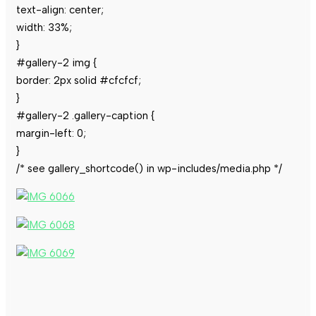
text-align: center;
width: 33%;
}
#gallery-2 img {
border: 2px solid #cfcfcf;
}
#gallery-2 .gallery-caption {
margin-left: 0;
}
/* see gallery_shortcode() in wp-includes/media.php */