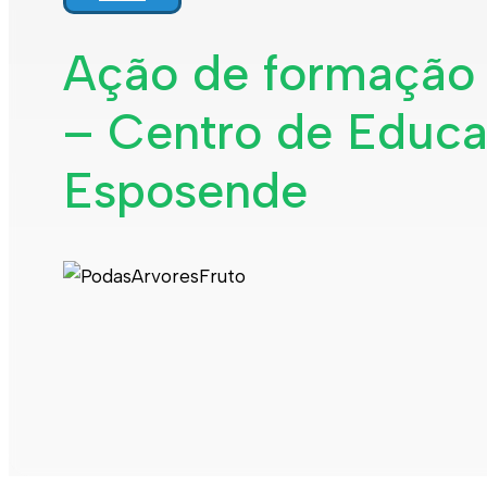
Interpretar a minha fatura
Informação geral
Ação de formação 
Rede de abastecimento de água
Rede de águas residuais
– Centro de Educa
Rede de águas pluviais
Limpeza urbana
Gestão de resíduos
Espaços verdes
Esposende
Sustentabilidade
Empreitadas
Fontanários
Praias
Indicadores ERSAR
Qualidade da água
Contactos