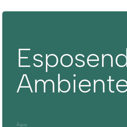
Esposen
Ambient
Água