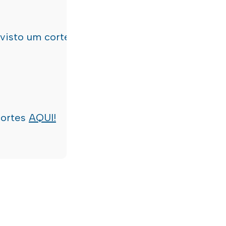
evisto um corte de água
terça-feira, dia 21/07/
cortes
AQUI!