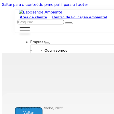
Saltar para o conteúdo principal
Ir para o footer
Área de cliente
Centro de Educação Ambiental
Pesquisar
Empresa
Quem somos
Orgãos sociais
Organograma
Mensagem da administração
Política de sustentabilidade
Trabalhe connosco
Serviços
Contratar
Tarifário
Saneamento móvel
Despejo de fossas
Recolha de resíduos
Publicado a 6 de Janeiro, 2022
Comunicação de leituras
Voltar