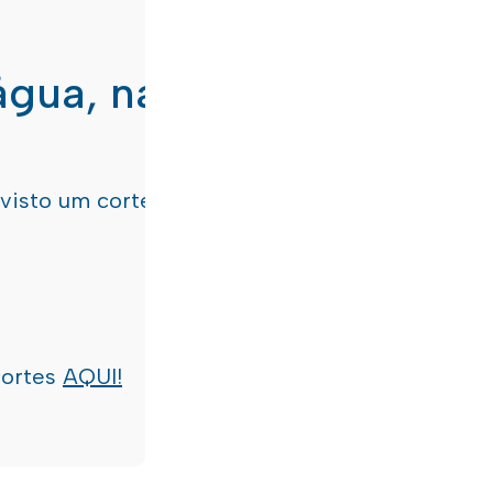
água, nas freguesias de
evisto um corte de água
terça-feira, dia 21/07/
cortes
AQUI!