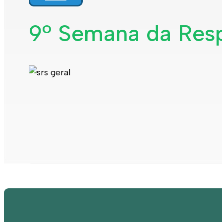
Interpretar a minha fatura
Informação geral
9º Semana da Resp
Rede de abastecimento de água
Rede de águas residuais
Rede de águas pluviais
Limpeza urbana
Gestão de resíduos
Espaços verdes
Sustentabilidade
Empreitadas
Fontanários
Praias
Indicadores ERSAR
Qualidade da água
Contactos