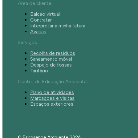
Área de cliente
Balcão virtual
Contratar
Interpretar a minha fatura
Avarias
Serviços
Recolha de resíduos
Saneamento móvel
Despejo de fossas
Tarifário
Centro de Educação Ambiental
Plano de atividades
Marcações e visitas
Espaços exteriores
© Esposende Ambiente 2026