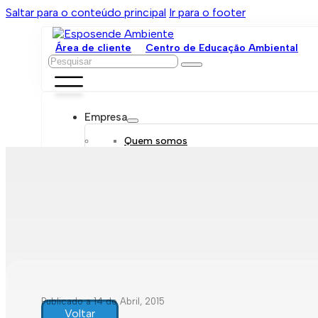
Saltar para o conteúdo principal
Ir para o footer
Área de cliente
Centro de Educação Ambiental
Pesquisar
Empresa
Quem somos
Orgãos sociais
Organograma
Mensagem da administração
Política de sustentabilidade
Trabalhe connosco
Serviços
Contratar
Tarifário
Saneamento móvel
Despejo de fossas
Recolha de resíduos
Publicado a 14 de Abril, 2015
Comunicação de leituras
Voltar