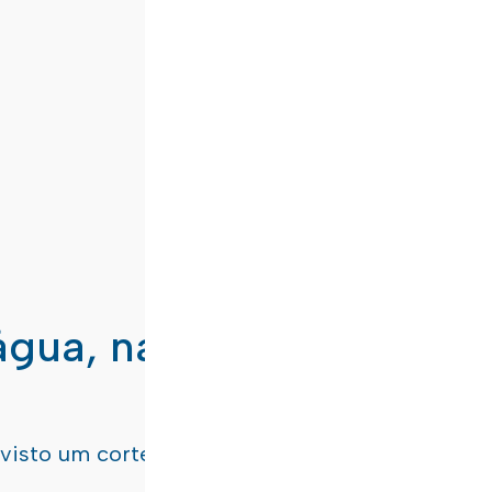
água, nas freguesias de
evisto um corte de água
terça-feira, dia 21/07/