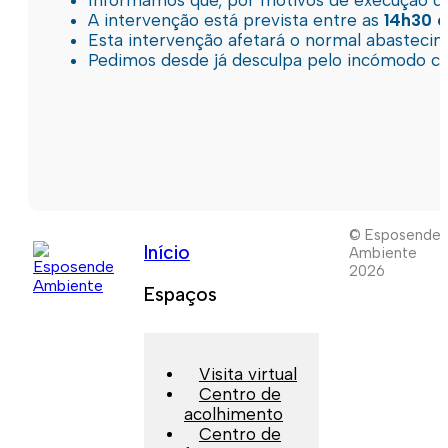
Informamos que, por motivos de execução de 
A intervenção está prevista entre as
14h30 e
Esta intervenção afetará o normal abastec
Pedimos desde já desculpa pelo incómodo c
© Esposende
Início
Ambiente
2026
Espaços
Visita virtual
Centro de
acolhimento
Centro de