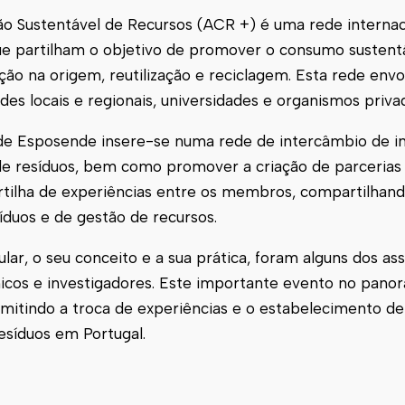
ão Sustentável de Recursos (ACR +) é uma rede internac
ue partilham o objetivo de promover o consumo sustent
ão na origem, reutilização e reciclagem. Esta rede envo
es locais e regionais, universidades e organismos priva
 de
Esposende
insere-se numa rede de intercâmbio de i
 de resíduos, bem como promover a criação de parcerias
 partilha de experiências entre os membros, compartilha
síduos e de gestão de recursos.
lar, o seu conceito e a sua prática, foram alguns dos as
cnicos e investigadores. Este importante evento no pano
ermitindo a troca de experiências e o estabelecimento d
resíduos em Portugal.