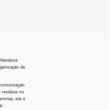
Resíduos:
rganização da
 comunicação
e resíduos no
ntinas, até à
l.