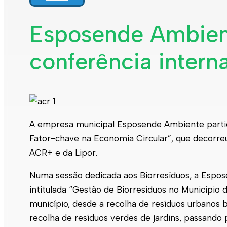
Interpretar a minha fatura
Informação geral
Esposende Ambient
Rede de abastecimento de água
Rede de águas residuais
conferência inter
Rede de águas pluviais
Limpeza urbana
Gestão de resíduos
Espaços verdes
Sustentabilidade
Empreitadas
Fontanários
Praias
Indicadores ERSAR
A empresa municipal
Esposende
Ambiente partic
Fator-chave na Economia Circular”, que decorreu
Qualidade da água
Contactos
ACR+ e da Lipor.
Numa sessão dedicada aos Biorresíduos, a
Espos
intitulada “Gestão de Biorresíduos no Município 
município, desde a recolha de resíduos urbanos 
recolha de resíduos verdes de jardins, passand