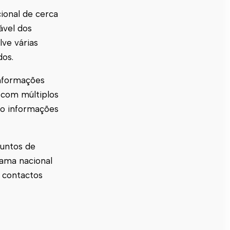
ional de cerca
ável dos
lve várias
dos.
nformações
 com múltiplos
ndo informações
suntos de
rama nacional
e contactos