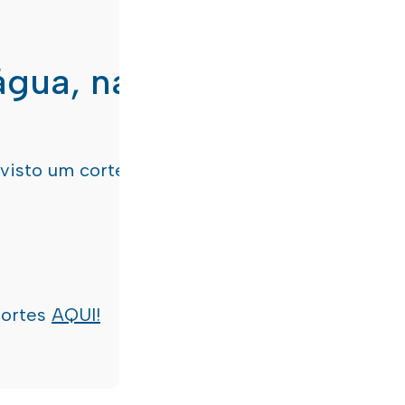
água, nas freguesias de
evisto um corte de água
terça-feira, dia 21/07/
cortes
AQUI!