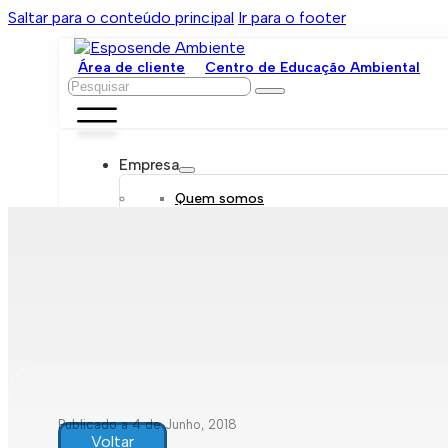
Saltar para o conteúdo principal
Ir para o footer
Área de cliente
Centro de Educação Ambiental
Pesquisar
Empresa
Quem somos
Orgãos sociais
Organograma
Mensagem da administração
Política de sustentabilidade
Trabalhe connosco
Serviços
Contratar
Tarifário
Saneamento móvel
Despejo de fossas
Recolha de resíduos
Publicado a 4 de Junho, 2018
Comunicação de leituras
Voltar