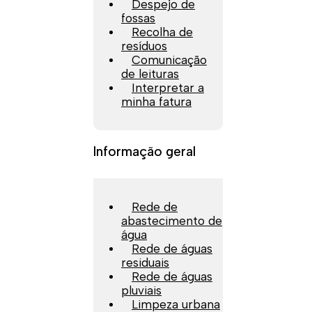
Despejo de
fossas
Recolha de
resíduos
Comunicação
de leituras
Interpretar a
minha fatura
Informação geral
Rede de
abastecimento de
água
Rede de águas
residuais
Rede de águas
pluviais
Limpeza urbana