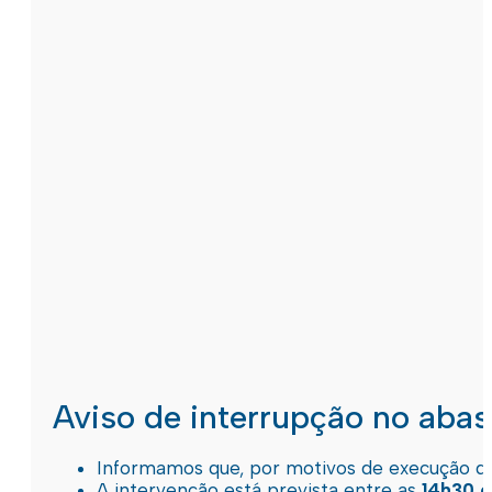
Aviso de interrupção no aba
Informamos que, por motivos de execução de 
A intervenção está prevista entre as
14h30 e