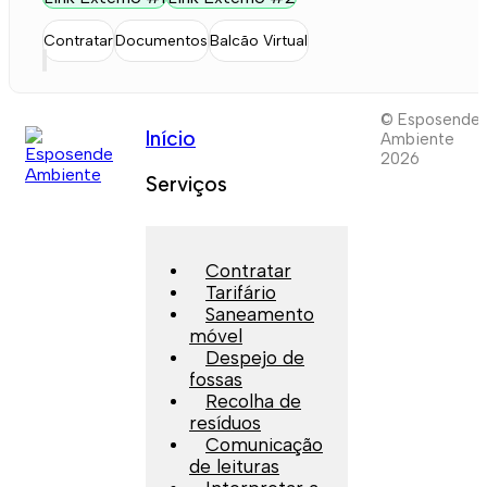
Contratar
Documentos
Balcão Virtual
© Esposende
Início
Ambiente
2026
Serviços
Contratar
Tarifário
Saneamento
móvel
Despejo de
fossas
Recolha de
resíduos
Comunicação
de leituras