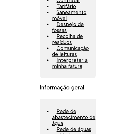
Contratar
Tarifário
Saneamento
móvel
Despejo de
fossas
Recolha de
resíduos
Comunicação
de leituras
Interpretar a
minha fatura
Informação geral
Rede de
abastecimento de
água
Rede de águas