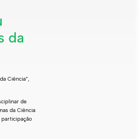
u
s da
da Ciência”,
ciplinar de
inas da Ciência
 participação