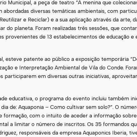
ório Municipal, a peça de teatro “A menina que colecionava
 abordadas diversas temáticas ambientais, com particu
Reutilizar e Reciclar) e a sua aplicação através da arte, 
r do planeta. Foram realizadas três sessões, que cont
res provenientes de 13 estabelecimentos de educação e 
, esteve patente ao público a exposição temporária “De
ização e Interpretação Ambiental de Vila do Conde. Fora
 participarem em diversas outras iniciativas, aproveita
ade educativa, o programa do evento incluiu também inic
dia de: Aquaponia – Como cultivar sem solo?”. O númer
e formação, com o intuito de aceder a informação sobre
tal a limitar o número de inscritos. Os 35 formandos q
driguez, responsáveis da empresa Aquaponics Iberia, ti