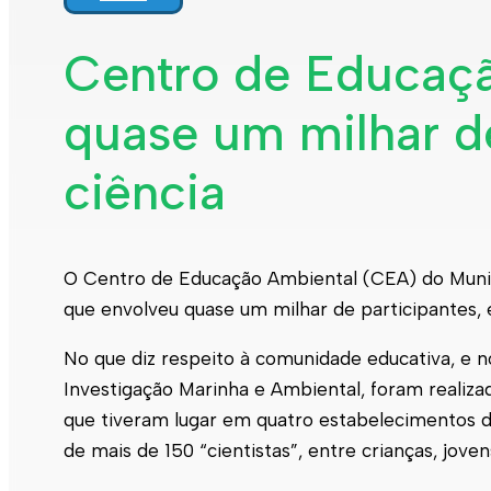
Interpretar a minha fatura
Informação geral
Centro de Educaçã
Rede de abastecimento de água
Rede de águas residuais
quase um milhar d
Rede de águas pluviais
Limpeza urbana
Gestão de resíduos
Espaços verdes
ciência
Sustentabilidade
Empreitadas
Fontanários
Praias
Indicadores ERSAR
O Centro de Educação Ambiental (CEA) do Municí
Qualidade da água
que envolveu quase um milhar de participantes, 
Contactos
No que diz respeito à comunidade educativa, e n
Investigação Marinha e Ambiental, foram realiza
que tiveram lugar em quatro estabelecimentos d
de mais de 150 “cientistas”, entre crianças, jove