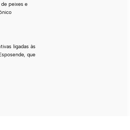
 de peixes e
ónico
ivas ligadas às
Esposende, que