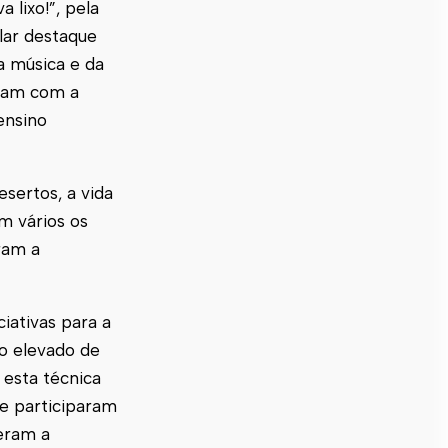
 lixo!”, pela
lar destaque
da música e da
aram com a
ensino
sertos, a vida
m vários os
ram a
iativas para a
o elevado de
 esta técnica
ue participaram
veram a