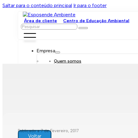
Saltar para o conteúdo principal
Ir para o footer
Área de cliente
Centro de Educação Ambiental
Pesquisar
Empresa
Quem somos
Orgãos sociais
Organograma
Mensagem da administração
Política de sustentabilidade
Trabalhe connosco
Serviços
Contratar
Tarifário
Saneamento móvel
Despejo de fossas
Recolha de resíduos
Publicado a 7 de Fevereiro, 2017
Comunicação de leituras
Voltar