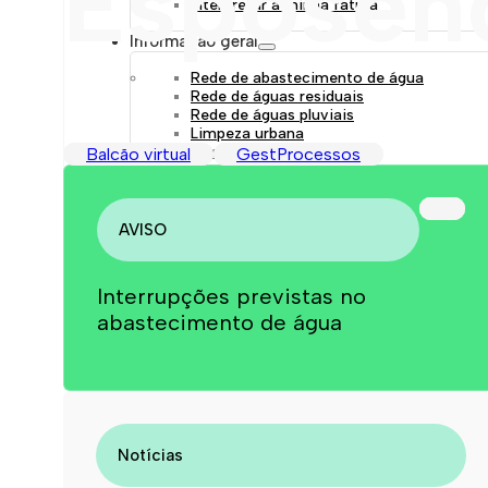
Esposen
Interpretar a minha fatura
Informação geral
Rede de abastecimento de água
Rede de águas residuais
Rede de águas pluviais
Limpeza urbana
Gestão de resíduos
Balcão virtual
GestProcessos
Espaços verdes
Sustentabilidade
Empreitadas
Fontanários
AVISO
Praias
Indicadores ERSAR
Interrupções previstas no
Qualidade da água
abastecimento de água
Contactos
Notícias